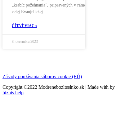
„krabíc požehnania“, pripravených v rámci
celej Evanjelickej
ČÍTAŤ VIAC »
8. decembra 2023
Zásady používania súborov cookie (EÚ)
Copyright ©2022 Modrenebozlteslnko.sk | Made with
by
biznis.help